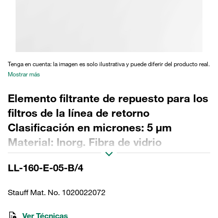
Tenga en cuenta: la imagen es solo ilustrativa y puede diferir del producto real.
Mostrar más
Elemento filtrante de repuesto para los
filtros de la línea de retorno
Clasificación en micrones: 5 µm
Material: Inorg. Fibra de vidrio
Diámetro exterior (mm): 140 Diámetro
LL-160-E-05-B/4
interior (mm): 65 Longitud (mm): 848
Sellado: NBR, relación β >200
Stauff Mat. No. 1020022072
Ver Técnicas