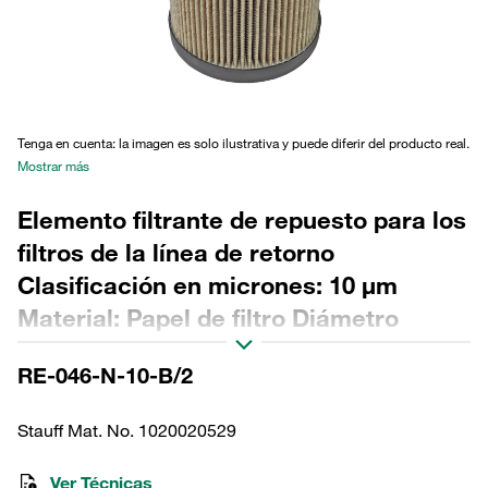
Tenga en cuenta: la imagen es solo ilustrativa y puede diferir del producto real.
Mostrar más
Elemento filtrante de repuesto para los
filtros de la línea de retorno
Clasificación en micrones: 10 µm
Material: Papel de filtro Diámetro
exterior (mm): 60 Diámetro interior
RE-046-N-10-B/2
(mm): 34,2 Longitud (mm): 229 Sellado:
NBR, relación β >2
Stauff Mat. No. 1020020529
Ver Técnicas