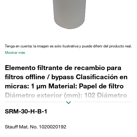
Tenga en cuenta: la imagen es solo ilustrativa y puede diferir del producto real.
Mostrar más
Elemento filtrante de recambio para
filtros offline / bypass Clasificación en
micras: 1 µm Material: Papel de filtro
Diámetro exterior (mm): 102 Diámetro
interior (mm): 63,5 Longitud (mm): 304
SRM-30-H-B-1
Sellado: NBR, relación β >200
Stauff Mat. No. 1020020192