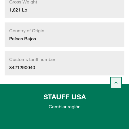
Gross Weight
1,821 Lb
Country of Origin
Países Bajos
Customs tariff number
8421290040
STAUFF USA
Cambiar región