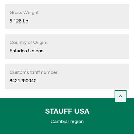
Gross Weight
5,126 Lb
Country of Origin
Estados Unidos
Customs tariff number
8421290040
STAUFF USA
Cambiar región