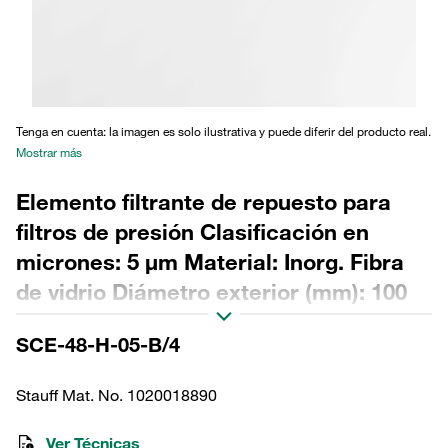
Tenga en cuenta: la imagen es solo ilustrativa y puede diferir del producto real.
Mostrar más
Elemento filtrante de repuesto para
filtros de presión Clasificación en
micrones: 5 µm Material: Inorg. Fibra
de vidrio Diámetro exterior (mm): 100
Diámetro interior (mm): 41 Longitud
SCE-48-H-05-B/4
(mm): 236 Sellado: NBR, relación β
>200
Stauff Mat. No. 1020018890
Ver Técnicas