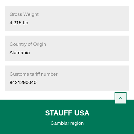
Gross Weight
4,215 Lb
Country of Origin
Alemania
Customs tariff number
8421290040
STAUFF USA
Cambiar región