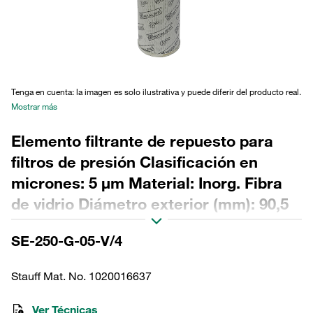
Tenga en cuenta: la imagen es solo ilustrativa y puede diferir del producto real.
Mostrar más
Elemento filtrante de repuesto para
filtros de presión Clasificación en
micrones: 5 µm Material: Inorg. Fibra
de vidrio Diámetro exterior (mm): 90,5
Diámetro interior (mm): 48,5 Longitud
SE-250-G-05-V/4
(mm): 485 Sellado: NBR, relación β
>200
Stauff Mat. No. 1020016637
Ver Técnicas