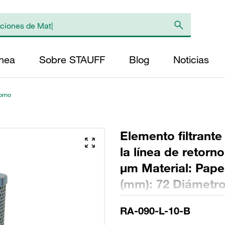
ínea
Sobre STAUFF
Blog
Noticias
torno
Elemento filtrante
la línea de retorn
µm Material: Papel
(mm): 72 Diámetro
(mm): 150 Sellado
RA-090-L-10-B