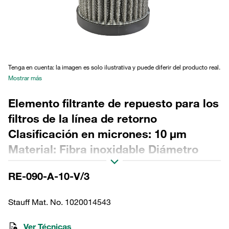
Tenga en cuenta: la imagen es solo ilustrativa y puede diferir del producto real.
Mostrar más
Elemento filtrante de repuesto para los
filtros de la línea de retorno
Clasificación en micrones: 10 µm
Material: Fibra inoxidable Diámetro
exterior (mm): 76,5 Diámetro interior
RE-090-A-10-V/3
(mm): 48,5 Longitud (mm): 195 Sellado:
FPM, relación β >2
Stauff Mat. No. 1020014543
Ver Técnicas