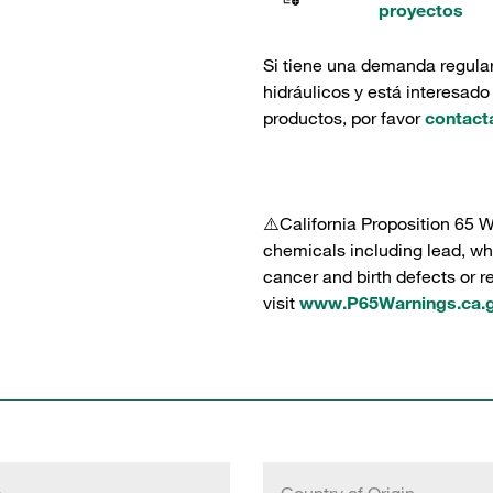
proyectos
Si tiene una demanda regula
hidráulicos y está interesado
productos, por favor
contact
⚠️California Proposition 65 
chemicals including lead, whi
cancer and birth defects or 
visit
www.P65Warnings.ca.