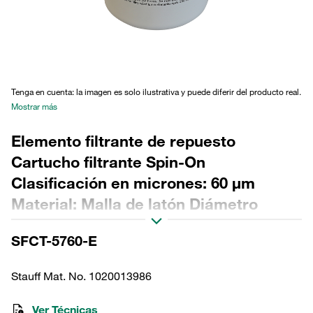
Tenga en cuenta: la imagen es solo ilustrativa y puede diferir del producto real.
Mostrar más
Elemento filtrante de repuesto
Cartucho filtrante Spin-On
Clasificación en micrones: 60 µm
Material: Malla de latón Diámetro
exterior (mm): 98 Longitud (mm): 190
SFCT-5760-E
Sellado: NBR, relación β >2
Stauff Mat. No. 1020013986
Ver Técnicas