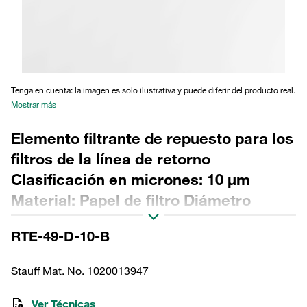
Tenga en cuenta: la imagen es solo ilustrativa y puede diferir del producto real.
Mostrar más
Elemento filtrante de repuesto para los
filtros de la línea de retorno
Clasificación en micrones: 10 µm
Material: Papel de filtro Diámetro
exterior (mm): 99,1 Diámetro interior
RTE-49-D-10-B
(mm): 49,8 Longitud (mm): 236,5
Sellado: NBR, relación β >2
Stauff Mat. No. 1020013947
Ver Técnicas