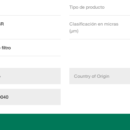
Tipo de producto
BR
Clasificación en micras
(µm)
filtro
b
Country of Origin
0040