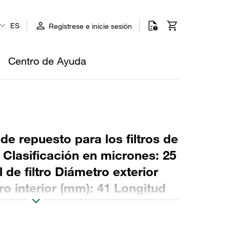
ES
Regístrese e inicie sesión
Centro de Ayuda
 de repuesto para los filtros de
o Clasificación en micrones: 25
 de filtro Diámetro exterior
o interior (mm): 41 Longitud
o: NBR, relación β >2