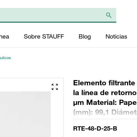
ínea
Sobre STAUFF
Blog
Noticias
áulicos
Elemento filtrante
la línea de retorn
µm Material: Papel
(mm): 99,1 Diámetr
(mm): 236,5 Sellad
RTE-48-D-25-B