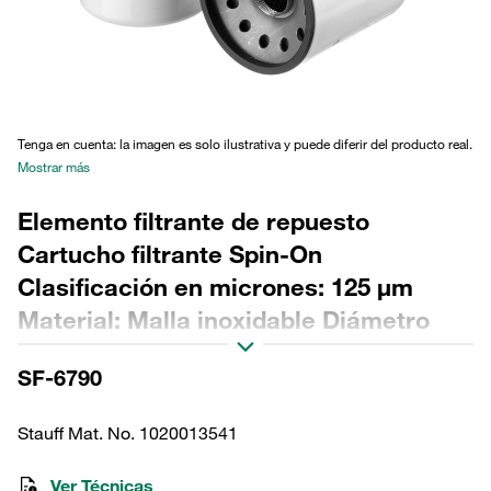
Tenga en cuenta: la imagen es solo ilustrativa y puede diferir del producto real.
Mostrar más
Elemento filtrante de repuesto
Cartucho filtrante Spin-On
Clasificación en micrones: 125 µm
Material: Malla inoxidable Diámetro
exterior (mm): 128 Longitud (mm): 168
SF-6790
Sellado: NBR, relación β >2
Stauff Mat. No. 1020013541
Ver Técnicas