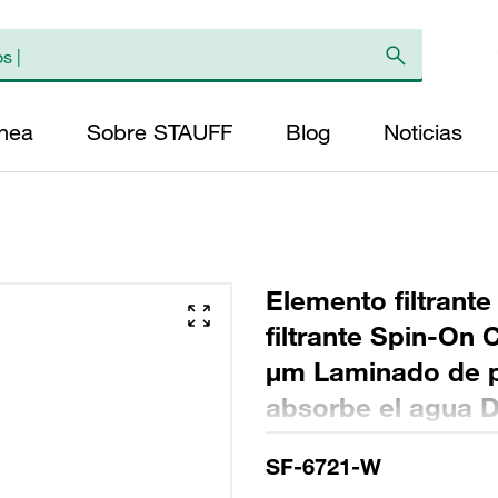
ínea
Sobre STAUFF
Blog
Noticias
Elemento filtrant
filtrante Spin-On 
µm Laminado de pa
absorbe el agua D
Longitud (mm): 27
SF-6721-W