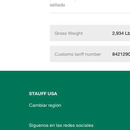
sellado
Gross Weight
2,934 L
Customs tariff number
842129
STAUFF USA
Cambiar región
Síguenos en las redes sociales