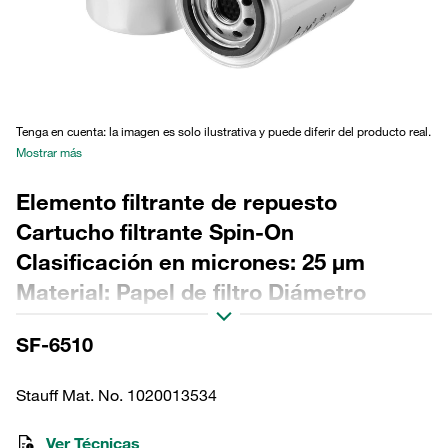
Tenga en cuenta: la imagen es solo ilustrativa y puede diferir del producto real.
Mostrar más
Elemento filtrante de repuesto
Cartucho filtrante Spin-On
Clasificación en micrones: 25 µm
Material: Papel de filtro Diámetro
exterior (mm): 93,2 Longitud (mm): 147
SF-6510
Sellado: NBR, relación β >2
Stauff Mat. No. 1020013534
Ver Técnicas