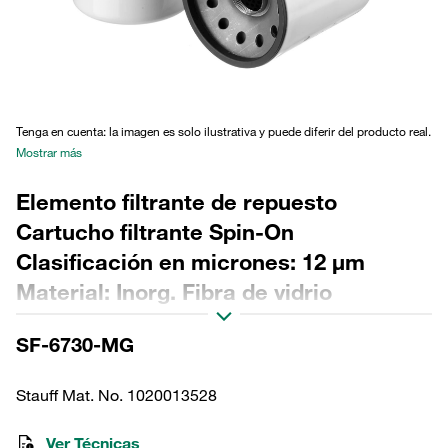
Tenga en cuenta: la imagen es solo ilustrativa y puede diferir del producto real.
Mostrar más
Elemento filtrante de repuesto
Cartucho filtrante Spin-On
Clasificación en micrones: 12 µm
Material: Inorg. Fibra de vidrio
Diámetro exterior (mm): 128 Sellado:
SF-6730-MG
NBR, relación β >200
Stauff Mat. No. 1020013528
Ver Técnicas