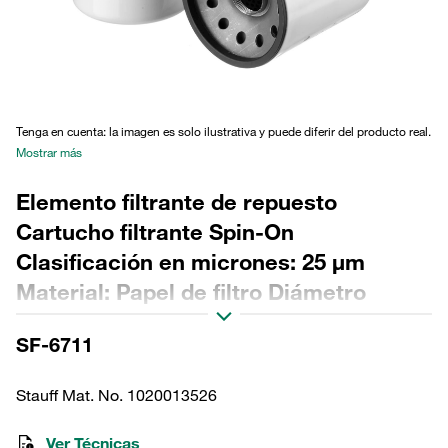
Tenga en cuenta: la imagen es solo ilustrativa y puede diferir del producto real.
Mostrar más
Elemento filtrante de repuesto
Cartucho filtrante Spin-On
Clasificación en micrones: 25 µm
Material: Papel de filtro Diámetro
exterior (mm): 128 Longitud (mm): 270
SF-6711
Sellado: NBR, relación β >2
Stauff Mat. No. 1020013526
Ver Técnicas