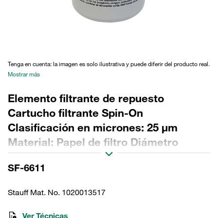
Tenga en cuenta: la imagen es solo ilustrativa y puede diferir del producto real.
Mostrar más
Elemento filtrante de repuesto
Cartucho filtrante Spin-On
Clasificación en micrones: 25 µm
Material: Papel de filtro Diámetro
exterior (mm): 95 Longitud (mm): 203
SF-6611
Sellado: NBR, relación β >2
Stauff Mat. No. 1020013517
Ver Técnicas