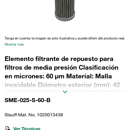
Tenga en cuenta: la imagen es solo ilustrativa y puede diferir del producto real.
Mostrar más
Elemento filtrante de repuesto para
filtros de media presión Clasificación
en micrones: 60 µm Material: Malla
inoxidable Diámetro exterior (mm): 42
Diámetro interior (mm): 23,2 Longitud
SME-025-S-60-B
(mm): 180 Sellado: NBR, relación β >2
Stauff Mat. No. 1020013438
Ver Técnicas