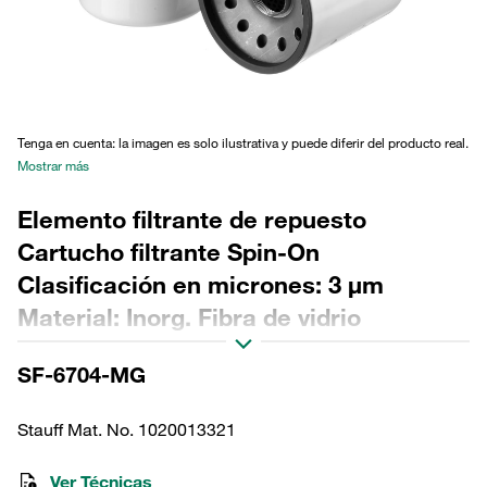
Tenga en cuenta: la imagen es solo ilustrativa y puede diferir del producto real.
Mostrar más
Elemento filtrante de repuesto
Cartucho filtrante Spin-On
Clasificación en micrones: 3 µm
Material: Inorg. Fibra de vidrio
Diámetro exterior (mm): 128 Sellado:
SF-6704-MG
NBR, relación β >200
Stauff Mat. No. 1020013321
Ver Técnicas