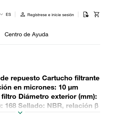
ES
Regístrese e inicie sesión
Centro de Ayuda
 de repuesto Cartucho filtrante
ción en micrones: 10 µm
 filtro Diámetro exterior (mm):
: 168 Sellado: NBR, relación β