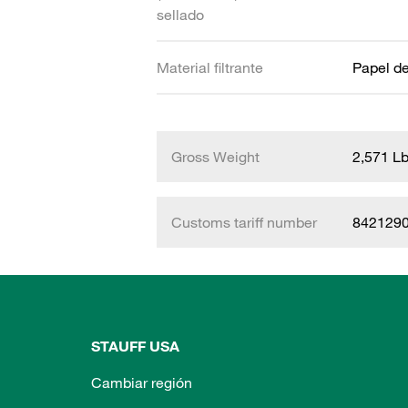
sellado
Material filtrante
Papel de 
Gross Weight
2,571 L
Customs tariff number
842129
STAUFF USA
Cambiar región