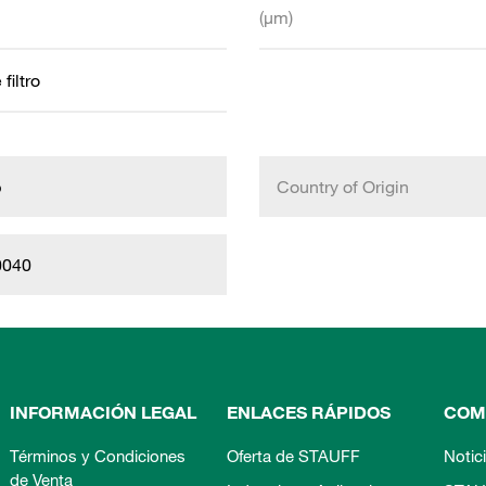
(µm)
filtro
b
Country of Origin
0040
INFORMACIÓN LEGAL
ENLACES RÁPIDOS
COM
Términos y Condiciones
Oferta de STAUFF
Notic
de Venta