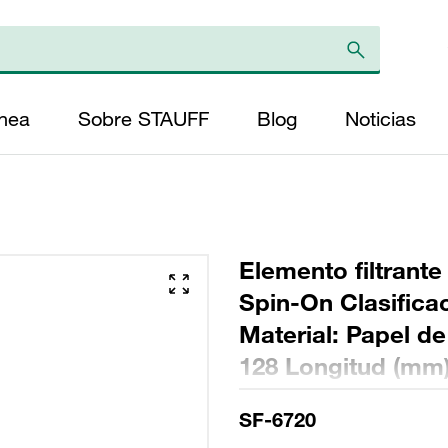
ínea
Sobre STAUFF
Blog
Noticias
Elemento filtrante
Spin-On Clasifica
Material: Papel de
128 Longitud (mm)
>2
SF-6720