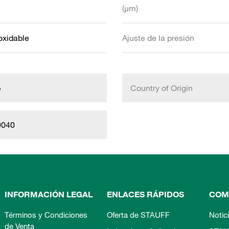
(µm)
oxidable
Ajuste de la presión
b
Country of Origin
0040
INFORMACIÓN LEGAL
ENLACES RÁPIDOS
COM
Términos y Condiciones
Oferta de STAUFF
Notic
de Venta