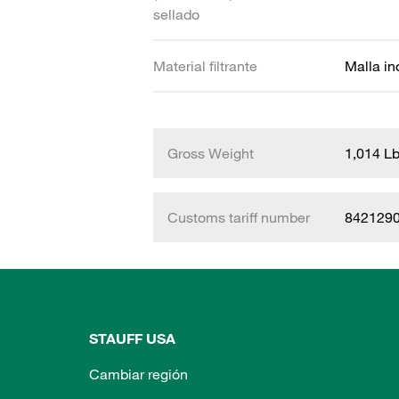
sellado
Material filtrante
Malla in
Gross Weight
1,014 L
Customs tariff number
842129
STAUFF USA
Cambiar región