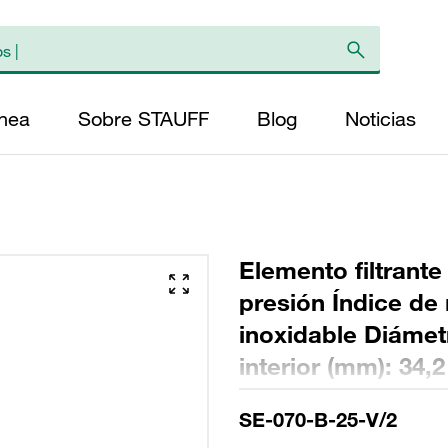
ínea
Sobre STAUFF
Blog
Noticias
Elemento filtrante
presión Índice de 
inoxidable Diámet
interior (mm): 34,
FPM, relación β >
SE-070-B-25-V/2