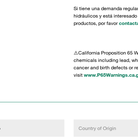
Si tiene una demanda regula
hidráulicos y está interesado
productos, por favor
contact
⚠️California Proposition 65 
chemicals including lead, whi
cancer and birth defects or 
visit
www.P65Warnings.ca.
b
Country of Origin