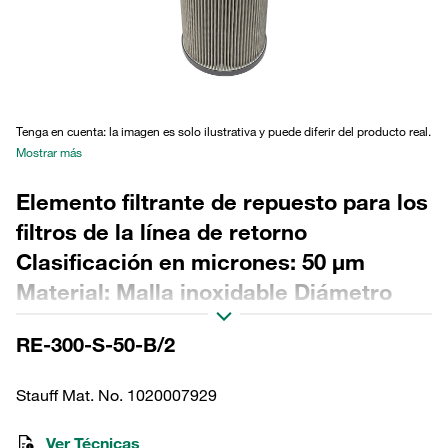
Tenga en cuenta: la imagen es solo ilustrativa y puede diferir del producto real.
Mostrar más
Elemento filtrante de repuesto para los
filtros de la línea de retorno
Clasificación en micrones: 50 µm
Material: Malla inoxidable Diámetro
exterior (mm): 143 Diámetro interior
RE-300-S-50-B/2
(mm): 96,1 Longitud (mm): 483 Sellado:
NBR, relación β >2
Stauff Mat. No. 1020007929
Ver Técnicas