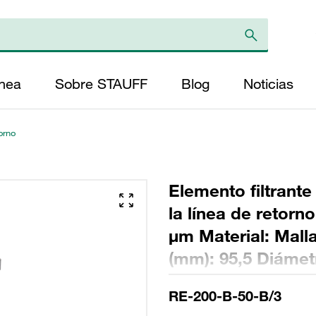
ínea
Sobre STAUFF
Blog
Noticias
torno
Elemento filtrante
la línea de retorn
µm Material: Malla
(mm): 95,5 Diámetr
(mm): 414 Sellado
RE-200-B-50-B/3