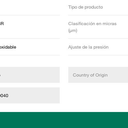
Tipo de producto
BR
Clasificación en micras
(µm)
oxidable
Ajuste de la presión
b
Country of Origin
0040