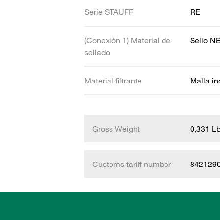
Serie STAUFF
RE
(Conexión 1) Material de
Sello N
sellado
Material filtrante
Malla in
Gross Weight
0,331 L
Customs tariff number
842129