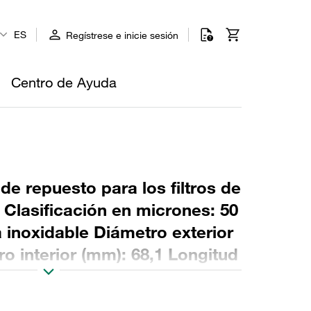
ES
Regístrese e inicie sesión
Centro de Ayuda
 de repuesto para los filtros de
o Clasificación en micrones: 50
 inoxidable Diámetro exterior
o interior (mm): 68,1 Longitud
: NBR, relación β >2