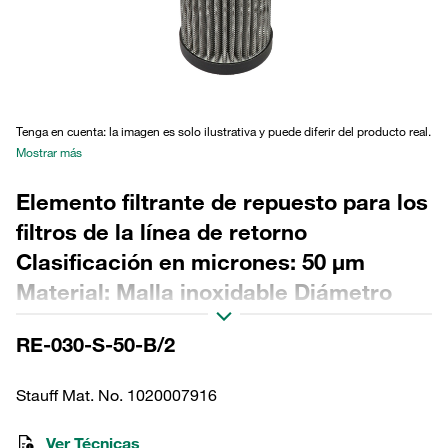
Tenga en cuenta: la imagen es solo ilustrativa y puede diferir del producto real.
Mostrar más
Elemento filtrante de repuesto para los
filtros de la línea de retorno
Clasificación en micrones: 50 µm
Material: Malla inoxidable Diámetro
exterior (mm): 51,5 Diámetro interior
RE-030-S-50-B/2
(mm): 22,3 Longitud (mm): 170 Sellado:
NBR, relación β >2
Stauff Mat. No. 1020007916
Ver Técnicas