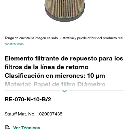
Tenga en cuenta: la imagen es solo ilustrativa y puede diferir del producto real.
Mostrar más
Elemento filtrante de repuesto para los
filtros de la línea de retorno
Clasificación en micrones: 10 µm
Material: Papel de filtro Diámetro
exterior (mm): 74 Diámetro interior
RE-070-N-10-B/2
(mm): 34,2 Longitud (mm): 203 Sellado:
NBR, relación β >2
Stauff Mat. No. 1020007435
Ver Técnicas