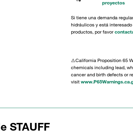
proyectos
Si tiene una demanda regula
hidráulicos y está interesado
productos, por favor
contact
⚠️California Proposition 65 
chemicals including lead, whi
cancer and birth defects or 
visit
www.P65Warnings.ca.
de STAUFF