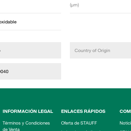
(µm)
oxidable
b
Country of Origin
0040
INFORMACIÓN LEGAL
ENLACES RÁPIDOS
COM
Términos y Condiciones
Oferta de STAUFF
Notic
de Venta