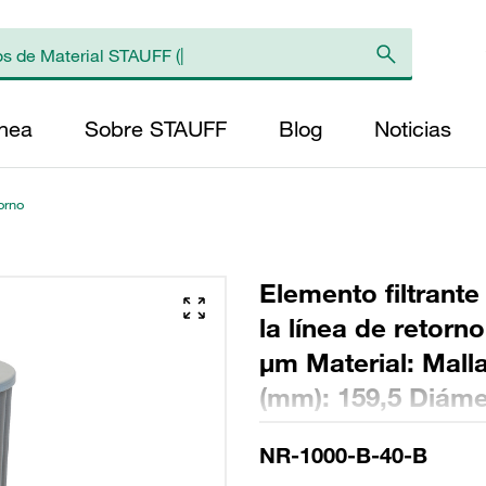
ínea
Sobre STAUFF
Blog
Noticias
torno
Elemento filtrante
la línea de retorn
µm Material: Malla
(mm): 159,5 Diámet
Longitud (mm): 39
NR-1000-B-40-B