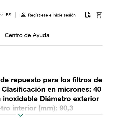
ES
Regístrese e inicie sesión
Centro de Ayuda
 de repuesto para los filtros de
o Clasificación en micrones: 40
 inoxidable Diámetro exterior
ro interior (mm): 90,3
9 Sellado: NBR, relación β >2