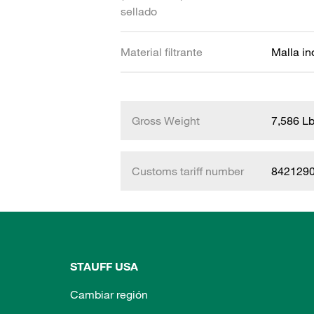
sellado
Material filtrante
Malla in
Gross Weight
7,586 L
Customs tariff number
842129
STAUFF USA
Cambiar región