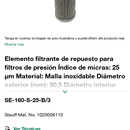
Tenga en cuenta: la imagen es solo ilustrativa y puede diferir del producto real.
Mostrar más
Elemento filtrante de repuesto para
filtros de presión Índice de micras: 25
µm Material: Malla inoxidable Diámetro
exterior (mm): 90,5 Diámetro interior
(mm): 48,5 Longitud (mm): 329 Sellado:
SE-160-S-25-B/3
NBR, relación β >2
Stauff Mat. No. 1020006110
Ver Técnicas