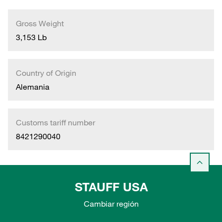
Gross Weight
3,153 Lb
Country of Origin
Alemania
Customs tariff number
8421290040
STAUFF USA
Cambiar región