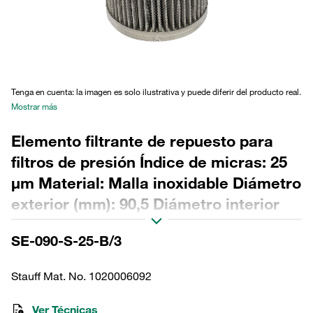
Tenga en cuenta: la imagen es solo ilustrativa y puede diferir del producto real.
Mostrar más
Elemento filtrante de repuesto para
filtros de presión Índice de micras: 25
µm Material: Malla inoxidable Diámetro
exterior (mm): 90,5 Diámetro interior
(mm): 48,5 Longitud (mm): 164 Sellado:
SE-090-S-25-B/3
NBR, relación β >2
Stauff Mat. No. 1020006092
Ver Técnicas