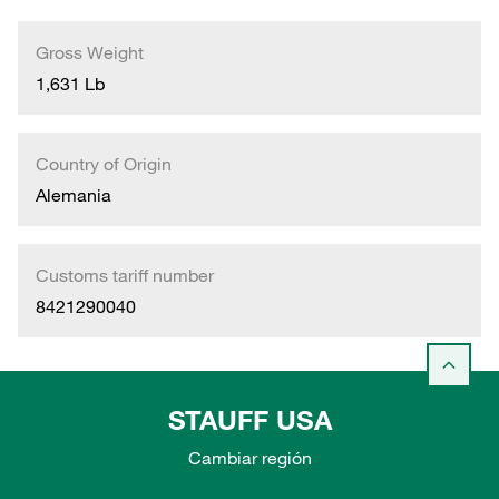
Gross Weight
1,631 Lb
Country of Origin
Alemania
Customs tariff number
8421290040
STAUFF USA
Cambiar región