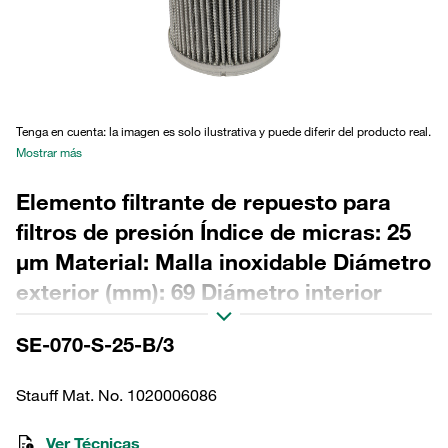
Tenga en cuenta: la imagen es solo ilustrativa y puede diferir del producto real.
Mostrar más
Elemento filtrante de repuesto para
filtros de presión Índice de micras: 25
µm Material: Malla inoxidable Diámetro
exterior (mm): 69 Diámetro interior
(mm): 34,2 Longitud (mm): 175 Sellado:
SE-070-S-25-B/3
NBR, relación β >2
Stauff Mat. No. 1020006086
Ver Técnicas