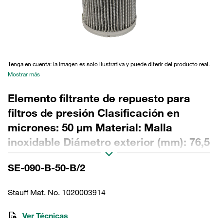
Tenga en cuenta: la imagen es solo ilustrativa y puede diferir del producto real.
Mostrar más
Elemento filtrante de repuesto para
filtros de presión Clasificación en
micrones: 50 µm Material: Malla
inoxidable Diámetro exterior (mm): 76,5
Diámetro interior (mm): 48,5 Longitud
SE-090-B-50-B/2
(mm): 180 Sellado: NBR, relación β >2
Stauff Mat. No. 1020003914
Ver Técnicas