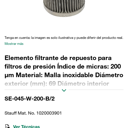
Tenga en cuenta: la imagen es solo ilustrativa y puede diferir del producto real.
Mostrar más
Elemento filtrante de repuesto para
filtros de presión Índice de micras: 200
µm Material: Malla inoxidable Diámetro
exterior (mm): 69 Diámetro interior
(mm): 34,2 Longitud (mm): 116 Sellado:
SE-045-W-200-B/2
NBR, relación β >2
Stauff Mat. No. 1020003901
Ver Técnicas