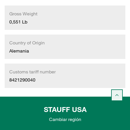
Gross Weight
0,551 Lb
Country of Origin
Alemania
Customs tariff number
8421290040
STAUFF USA
Cambiar región