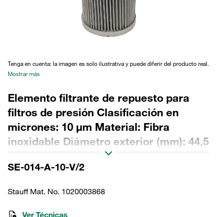
Tenga en cuenta: la imagen es solo ilustrativa y puede diferir del producto real.
Mostrar más
Elemento filtrante de repuesto para
filtros de presión Clasificación en
micrones: 10 µm Material: Fibra
inoxidable Diámetro exterior (mm): 44,5
Diámetro interior (mm): 22,2 Longitud
SE-014-A-10-V/2
(mm): 91 Sellado: FPM, relación β >2
Stauff Mat. No. 1020003868
Ver Técnicas