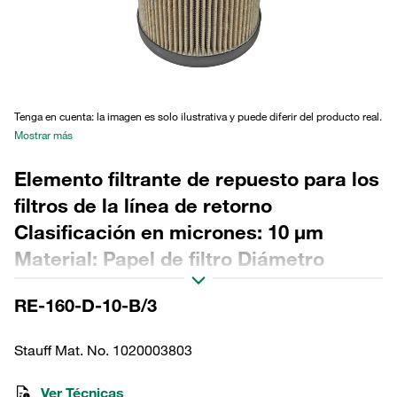
Tenga en cuenta: la imagen es solo ilustrativa y puede diferir del producto real.
Mostrar más
Elemento filtrante de repuesto para los
filtros de la línea de retorno
Clasificación en micrones: 10 µm
Material: Papel de filtro Diámetro
exterior (mm): 95,5 Diámetro interior
RE-160-D-10-B/3
(mm): 68,1 Longitud (mm): 334 Sellado:
NBR, relación β >2
Stauff Mat. No. 1020003803
Ver Técnicas