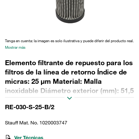
Tenga en cuenta: la imagen es solo ilustrativa y puede diferir del producto real.
Mostrar más
Elemento filtrante de repuesto para los
filtros de la línea de retorno Índice de
micras: 25 µm Material: Malla
inoxidable Diámetro exterior (mm): 51,5
Diámetro interior (mm): 22,3 Longitud
RE-030-S-25-B/2
(mm): 170 Sellado: NBR, relación β >2
Stauff Mat. No. 1020003747
Ver Técnicas