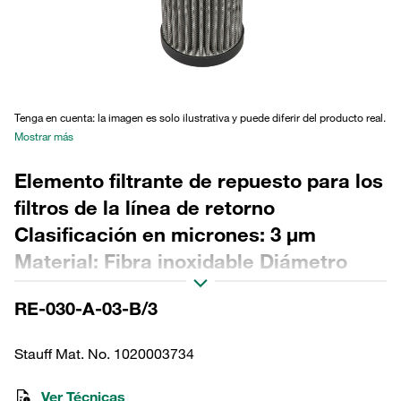
Tenga en cuenta: la imagen es solo ilustrativa y puede diferir del producto real.
Mostrar más
Elemento filtrante de repuesto para los
filtros de la línea de retorno
Clasificación en micrones: 3 µm
Material: Fibra inoxidable Diámetro
exterior (mm): 44,5 Diámetro interior
RE-030-A-03-B/3
(mm): 22,3 Longitud (mm): 170 Sellado:
NBR, relación β >2
Stauff Mat. No. 1020003734
Ver Técnicas