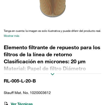
Tenga en cuenta: la imagen es solo ilustrativa y puede diferir del producto real.
Mostrar más
Elemento filtrante de repuesto para los
filtros de la línea de retorno
Clasificación en micrones: 20 µm
Material: Papel de filtro Diámetro
exterior (mm): 41,5 Diámetro interior
RL-005-L-20-B
(mm): 22,6 Longitud (mm): 91,5 Sellado:
NBR, relación β >2
Stauff Mat. No. 1020003612
Ver Técnicas