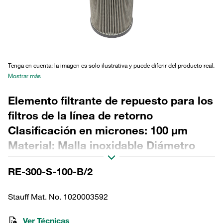
Tenga en cuenta: la imagen es solo ilustrativa y puede diferir del producto real.
Mostrar más
Elemento filtrante de repuesto para los
filtros de la línea de retorno
Clasificación en micrones: 100 µm
Material: Malla inoxidable Diámetro
exterior (mm): 143 Diámetro interior
RE-300-S-100-B/2
(mm): 96,1 Longitud (mm): 483 Sellado:
NBR, relación β >2
Stauff Mat. No. 1020003592
Ver Técnicas