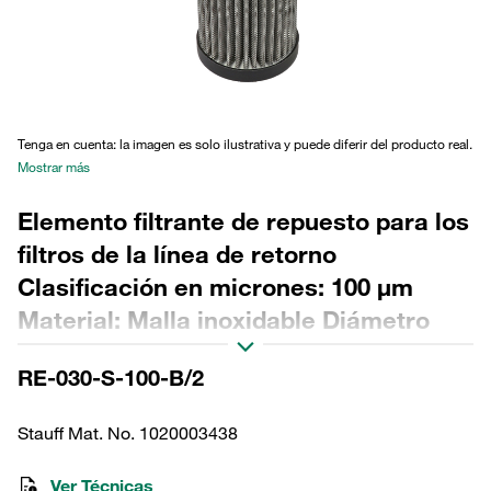
Tenga en cuenta: la imagen es solo ilustrativa y puede diferir del producto real.
Mostrar más
Elemento filtrante de repuesto para los
filtros de la línea de retorno
Clasificación en micrones: 100 µm
Material: Malla inoxidable Diámetro
exterior (mm): 51,5 Diámetro interior
RE-030-S-100-B/2
(mm): 22,3 Longitud (mm): 170 Sellado:
NBR, relación β >2
Stauff Mat. No. 1020003438
Ver Técnicas