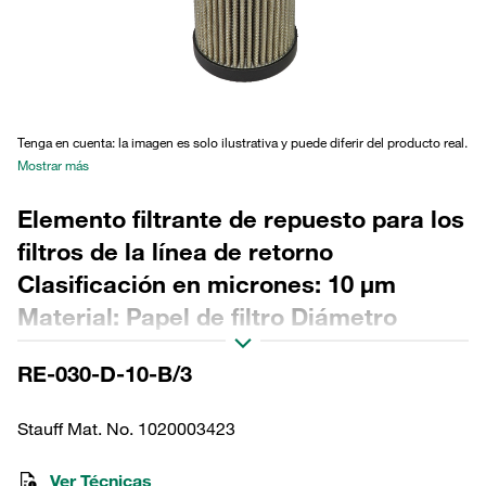
Tenga en cuenta: la imagen es solo ilustrativa y puede diferir del producto real.
Mostrar más
Elemento filtrante de repuesto para los
filtros de la línea de retorno
Clasificación en micrones: 10 µm
Material: Papel de filtro Diámetro
exterior (mm): 44,5 Diámetro interior
RE-030-D-10-B/3
(mm): 22,3 Longitud (mm): 170 Sellado:
NBR, relación β >2
Stauff Mat. No. 1020003423
Ver Técnicas