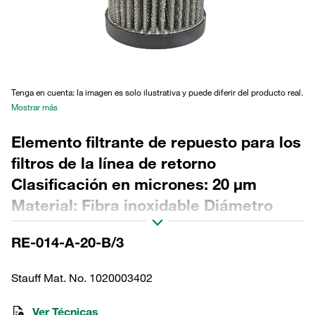
Tenga en cuenta: la imagen es solo ilustrativa y puede diferir del producto real.
Mostrar más
Elemento filtrante de repuesto para los
filtros de la línea de retorno
Clasificación en micrones: 20 µm
Material: Fibra inoxidable Diámetro
exterior (mm): 44,5 Diámetro interior
RE-014-A-20-B/3
(mm): 22,3 Longitud (mm): 103 Sellado:
NBR, relación β >2
Stauff Mat. No. 1020003402
Ver Técnicas