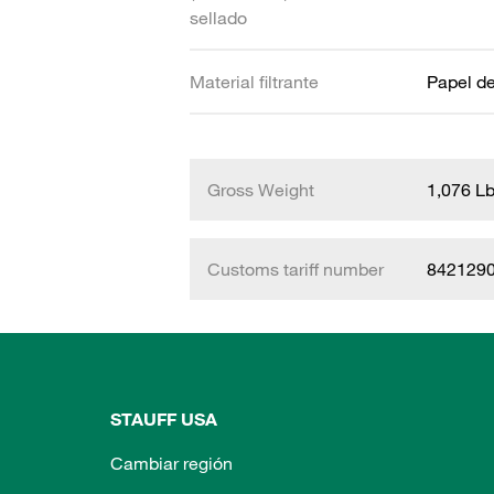
sellado
Material filtrante
Papel de 
Gross Weight
1,076 L
Customs tariff number
842129
STAUFF USA
Cambiar región