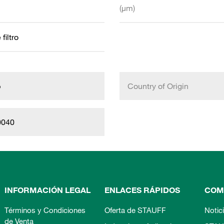
(µm)
filtro
b
Country of Origin
0040
INFORMACIÓN LEGAL
ENLACES RÁPIDOS
COM
Términos y Condiciones
Oferta de STAUFF
Notic
de Venta