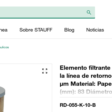
ínea
Sobre STAUFF
Blog
Noticias
áulicos
Elemento filtrante
la línea de retorn
µm Material: Papel
(mm): 83 Diámetro 
(mm): 197 Sellado
RD-055-K-10-B