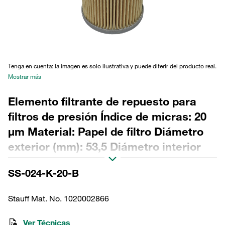
Tenga en cuenta: la imagen es solo ilustrativa y puede diferir del producto real.
Mostrar más
Elemento filtrante de repuesto para
filtros de presión Índice de micras: 20
µm Material: Papel de filtro Diámetro
exterior (mm): 53,5 Diámetro interior
(mm): 24,2 Longitud (mm): 151 Sellado:
SS-024-K-20-B
NBR, relación β >2
Stauff Mat. No. 1020002866
Ver Técnicas