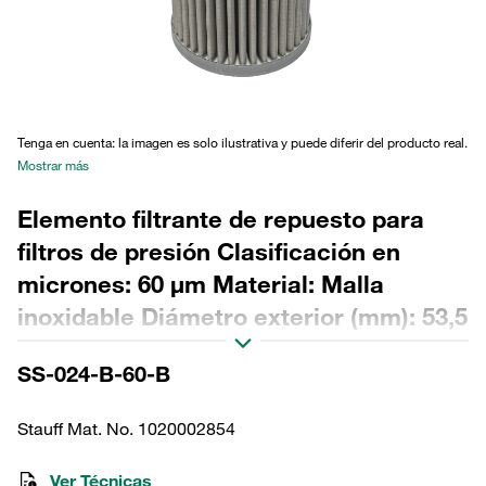
Tenga en cuenta: la imagen es solo ilustrativa y puede diferir del producto real.
Mostrar más
Elemento filtrante de repuesto para
filtros de presión Clasificación en
micrones: 60 µm Material: Malla
inoxidable Diámetro exterior (mm): 53,5
Diámetro interior (mm): 24,2 Longitud
SS-024-B-60-B
(mm): 151 Sellado: NBR, relación β >2
Stauff Mat. No. 1020002854
Ver Técnicas