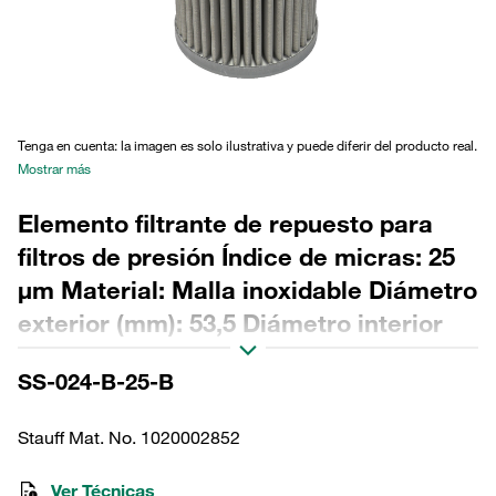
Tenga en cuenta: la imagen es solo ilustrativa y puede diferir del producto real.
Mostrar más
Elemento filtrante de repuesto para
filtros de presión Índice de micras: 25
µm Material: Malla inoxidable Diámetro
exterior (mm): 53,5 Diámetro interior
(mm): 24,2 Longitud (mm): 151 Sellado:
SS-024-B-25-B
NBR, relación β >2
Stauff Mat. No. 1020002852
Ver Técnicas