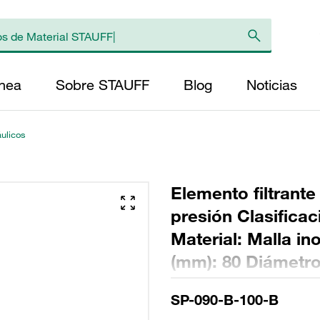
ínea
Sobre STAUFF
Blog
Noticias
áulicos
Elemento filtrante
presión Clasifica
Material: Malla in
(mm): 80 Diámetro 
(mm): 328,5 Sellad
SP-090-B-100-B