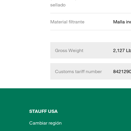
sellado
Material filtrante
Malla in
Gross Weight
2,127 L
Customs tariff number
842129
STAUFF USA
Cambiar región