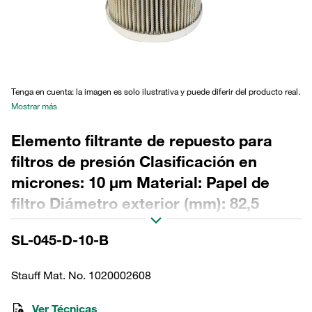
Tenga en cuenta: la imagen es solo ilustrativa y puede diferir del producto real.
Mostrar más
Elemento filtrante de repuesto para
filtros de presión Clasificación en
micrones: 10 µm Material: Papel de
filtro Diámetro exterior (mm): 82,5
Diámetro interior (mm): 47,5 Longitud
SL-045-D-10-B
(mm): 142 Sellado: NBR, relación β >2
Stauff Mat. No. 1020002608
Ver Técnicas