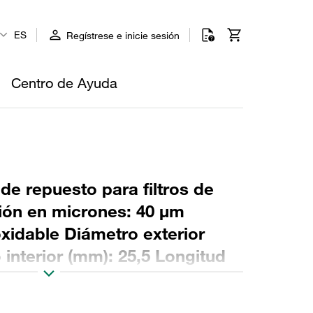
ES
Regístrese e inicie sesión
Centro de Ayuda
 de repuesto para filtros de
ción en micrones: 40 µm
oxidable Diámetro exterior
interior (mm): 25,5 Longitud
 β >2