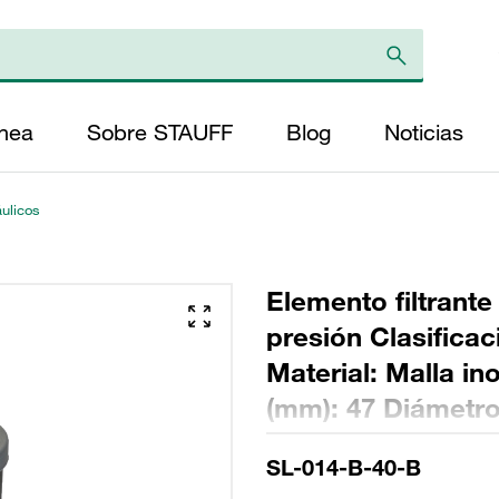
ínea
Sobre STAUFF
Blog
Noticias
áulicos
Elemento filtrante
presión Clasifica
Material: Malla in
(mm): 47 Diámetro 
(mm): 94 Relación
SL-014-B-40-B