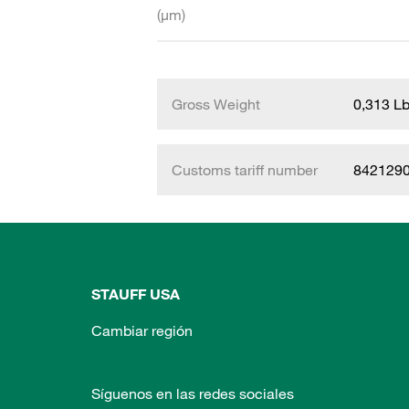
(µm)
Gross Weight
0,313 L
Customs tariff number
842129
STAUFF USA
Cambiar región
Síguenos en las redes sociales