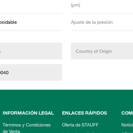
(µm)
oxidable
Ajuste de la presión
b
Country of Origin
0040
INFORMACIÓN LEGAL
ENLACES RÁPIDOS
COM
Términos y Condiciones
Oferta de STAUFF
Notic
de Venta