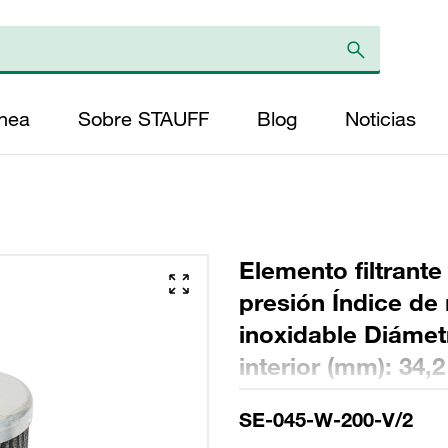
ínea
Sobre STAUFF
Blog
Noticias
Elemento filtrante
presión Índice de 
inoxidable Diámet
interior (mm): 34,
FPM, relación β >
SE-045-W-200-V/2