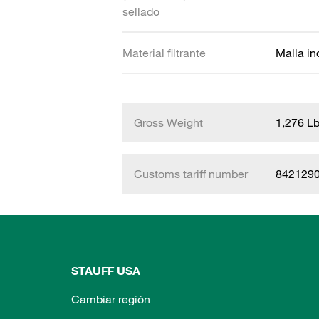
sellado
Material filtrante
Malla in
Gross Weight
1,276 L
Customs tariff number
842129
STAUFF USA
Cambiar región